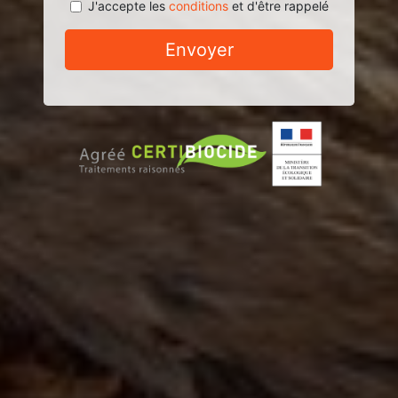
J'accepte les
conditions
et d'être rappelé
Envoyer