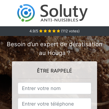
4.9/5
(
112
votes)
Besoin d’un expert de dératisation
au Houga ?
ÊTRE RAPPELÉ