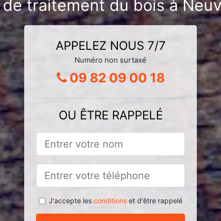
t de traitement du bois à Neu
APPELEZ NOUS 7/7
Numéro non surtaxé
09 82 09 00 18
OU ÊTRE RAPPELÉ
J'accepte les
conditions
et d'être rappelé