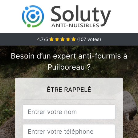
4.7/5
(
107
votes)
Besoin d’un expert anti-fourmis à
Puilboreau ?
ÊTRE RAPPELÉ